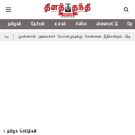
தமிழகம்
தேசியம்
உலகம்
சினிமா
விளையாட்டு
ஜோத
ன்னாள் அமைச்சர் பொன்முடிக்கு சென்னை நீதிமன்றம் பிடிவாராண்ட்
தமிழக செய்திகள்