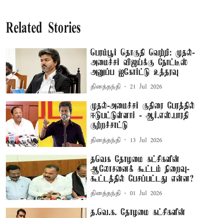
Related Stories
பெரம்பூர் தொகுதி வெற்றி: முதல்-
அமைச்சர் விஜய்க்கு நோட்டீஸ்
அனுப்ப ஐகோர்ட்டு உத்தரவு
தினத்தந்தி
21 Jul 2026
முதல்-அமைச்சர் குதிரை பேரத்தில்
ஈடுபட்டுள்ளார் - ஆர்.எஸ்.பாரதி
குற்றச்சாட்டு
தினத்தந்தி
13 Jul 2026
தவெக தோழமை கட்சிகளின்
ஆலோசனைக் கூட்டம் நிறைவு-
கூட்டத்தில் பேசப்பட்டது என்ன?
தினத்தந்தி
01 Jul 2026
த.வெ.க. தோழமை கட்சிகளின்