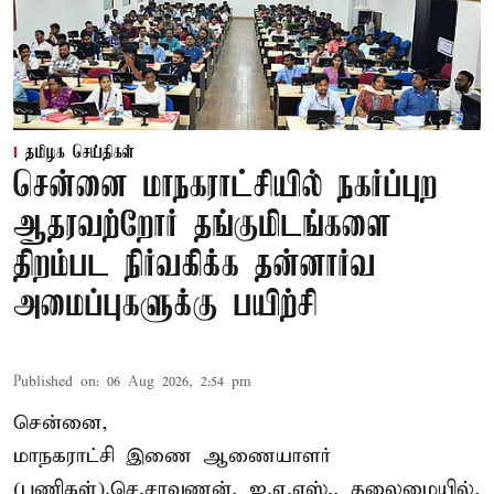
தமிழக செய்திகள்
சென்னை மாநகராட்சியில் நகர்ப்புற
ஆதரவற்றோர் தங்குமிடங்களை
திறம்பட நிர்வகிக்க தன்னார்வ
அமைப்புகளுக்கு பயிற்சி
Published on
:
06 Aug 2026, 2:54 pm
சென்னை,
மாநகராட்சி இணை ஆணையாளர்
(பணிகள்).செ.சரவணன், ஐ.ஏ.எஸ்., தலைமையில்,