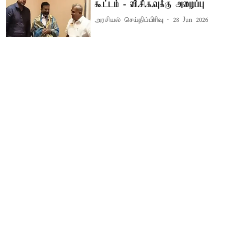
கூட்டம் - வி.சி.க.வுக்கு அழைப்பு
அரசியல் செய்திப்பிரிவு
28 Jun 2026