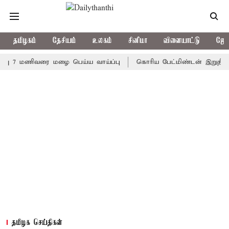
தமிழகம்
தேசியம்
உலகம்
சினிமா
விளையாட்டு
ஜோத
 மணிவரை மழை பெய்ய வாய்ப்பு
கொரிய பேட்மிண்டன் இறுதி போட்டி; 
தமிழக செய்திகள்