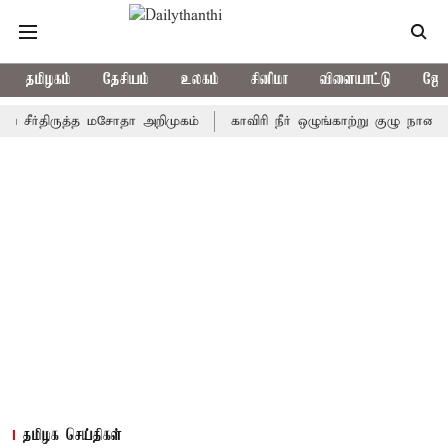
தமிழகம்
தேசியம்
உலகம்
சினிமா
விளையாட்டு
ஜோத
்திருத்த மசோதா அறிமுகம்
காவிரி நீர் ஒழுங்காற்று குழு நாளை கூடுகி
தமிழக செய்திகள்