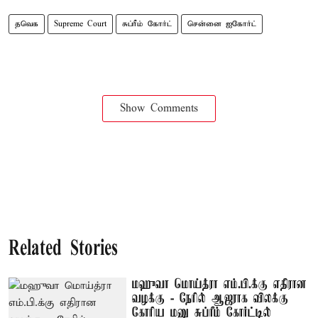
தவெக
Supreme Court
சுப்ரீம் கோர்ட்
சென்னை ஐகோர்ட்
Show Comments
Related Stories
மஹுவா மொய்த்ரா எம்.பி.க்கு எதிரான
வழக்கு - நேரில் ஆஜராக விலக்கு
கோரிய மனு சுப்ரீம் கோர்ட்டில்