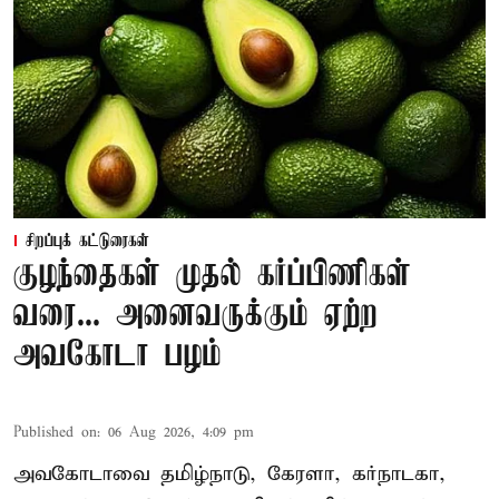
சிறப்புக் கட்டுரைகள்
குழந்தைகள் முதல் கர்ப்பிணிகள்
வரை... அனைவருக்கும் ஏற்ற
அவகோடா பழம்
Published on
:
06 Aug 2026, 4:09 pm
அவகோடாவை தமிழ்நாடு, கேரளா, கர்நாடகா,