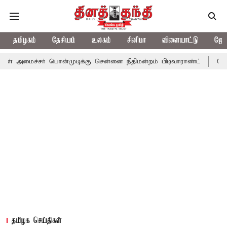
தமிழகம்
தேசியம்
உலகம்
சினிமா
விளையாட்டு
ஜோத
ர் பொன்முடிக்கு சென்னை நீதிமன்றம் பிடிவாராண்ட்
தொலைநோக்கு பா
தமிழக செய்திகள்