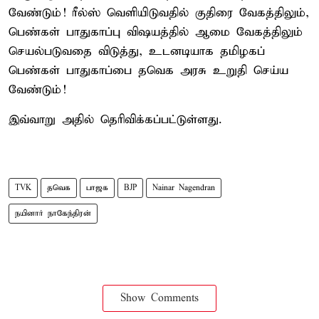
வேண்டும்! ரீல்ஸ் வெளியிடுவதில் குதிரை வேகத்திலும்,
பெண்கள் பாதுகாப்பு விஷயத்தில் ஆமை வேகத்திலும்
செயல்படுவதை விடுத்து, உடனடியாக தமிழகப்
பெண்கள் பாதுகாப்பை தவெக அரசு உறுதி செய்ய
வேண்டும்!
இவ்வாறு அதில் தெரிவிக்கப்பட்டுள்ளது.
TVK
தவெக
பாஜக
BJP
Nainar Nagendran
நயினார் நாகேந்திரன்
Show Comments