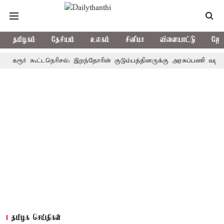
தமிழகம்
தேசியம்
உலகம்
சினிமா
விளையாட்டு
ஜோத
ர் கூட்டநெரிசல்: இறந்தோரின் குடும்பத்தினருக்கு அரசுப்பணி வழக்கு; வரும
தமிழக செய்திகள்