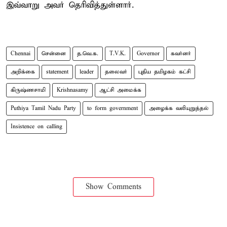
இவ்வாறு அவர் தெரிவித்துள்ளார்.
Chennai
சென்னை
த.வெ.க.
T.V.K.
Governor
கவர்னர்
அறிக்கை
statement
leader
தலைவர்
புதிய தமிழகம் கட்சி
கிருஷ்ணசாமி
Krishnasamy
ஆட்சி அமைக்க
Puthiya Tamil Nadu Party
to form government
அழைக்க வலியுறுத்தல்
Insistence on calling
Show Comments