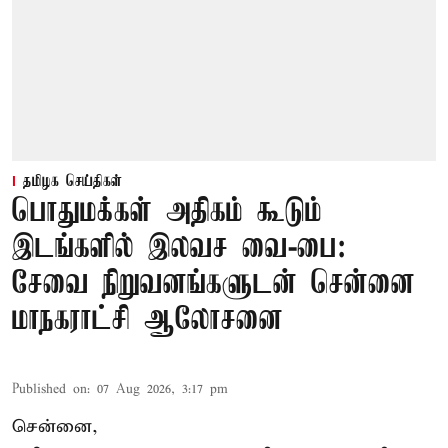
தமிழக செய்திகள்
பொதுமக்கள் அதிகம் கூடும்
இடங்களில் இலவச வை-பை:
சேவை நிறுவனங்களுடன் சென்னை
மாநகராட்சி ஆலோசனை
Published on
:
07 Aug 2026, 3:17 pm
சென்னை,