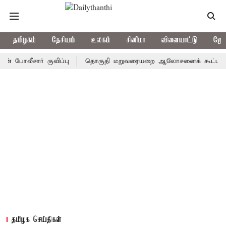
தமிழகம்
தேசியம்
உலகம்
சினிமா
விளையாட்டு
ஜோத
சார் குவிப்பு
தொகுதி மறுவரையறை ஆலோசனைக் கூட்டம்: அதிமுக எம
தமிழக செய்திகள்