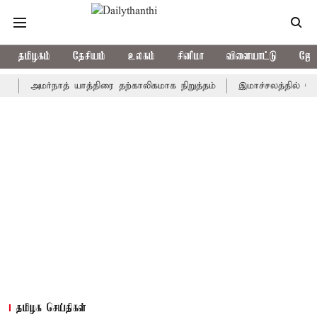
தமிழகம்
தேசியம்
உலகம்
சினிமா
விளையாட்டு
ஜோத
அமர்நாத் யாத்திரை தற்காலிகமாக நிறுத்தம்
இமாச்சலத்தில் பேருந்து 
தமிழக செய்திகள்