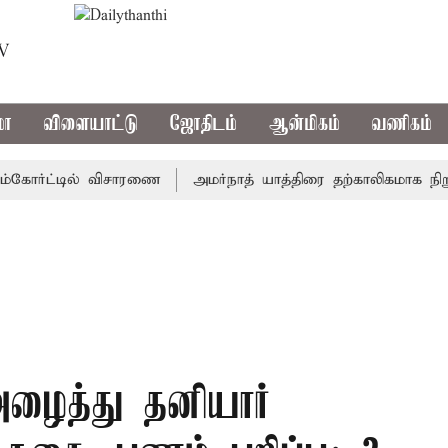
TV
மா
விளையாட்டு
ஜோதிடம்
ஆன்மிகம்
வணிகம்
ோர்ட்டில் விசாரணை
அமர்நாத் யாத்திரை தற்காலிகமாக நிறுத்தம்
அழைத்து தனியார்