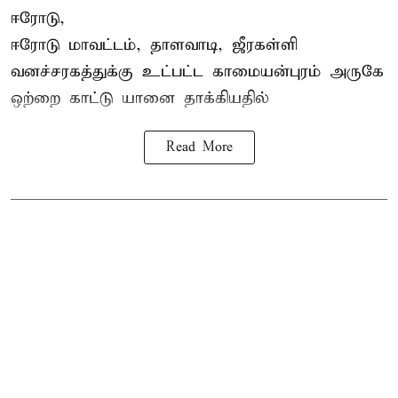
ஈரோடு,
ஈரோடு மாவட்டம்,
தாளவாடி
, ஜீரகள்ளி
வனச்சரகத்துக்கு உட்பட்ட காமையன்புரம் அருகே
ஒற்றை காட்டு
யானை தாக்கி
யதில்
Read More