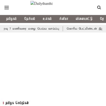
தமிழகம்
தேசியம்
உலகம்
சினிமா
விளையாட்டு
ஜோத
 7 மணிவரை மழை பெய்ய வாய்ப்பு
கொரிய பேட்மிண்டன் இறுதி போட்டி
தமிழக செய்திகள்