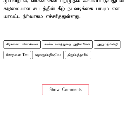
முயன்றால், வாகனங்கள் பறிமுதல் செய்யப்படுவதுடன்
கடுமையான சட்டத்தின் கீழ் நடவடிக்கை பாயும் என
மாவட்ட நிர்வாகம் எச்சரித்துள்ளது.
கிரானைட் கொள்ளை
கனிம வளத்துறை அதிகாரிகள்
அனுமதியின்றி
சோதனை Test
வழக்குப்பதிவுCase
திருப்பத்தூரில்
Show Comments