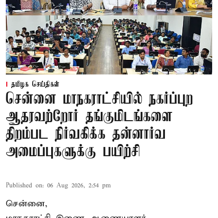
தமிழக செய்திகள்
சென்னை மாநகராட்சியில் நகர்ப்புற
ஆதரவற்றோர் தங்குமிடங்களை
திறம்பட நிர்வகிக்க தன்னார்வ
அமைப்புகளுக்கு பயிற்சி
Published on
:
06 Aug 2026, 2:54 pm
சென்னை,