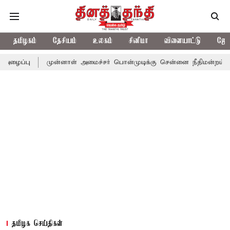
தமிழகம்
தேசியம்
உலகம்
சினிமா
விளையாட்டு
ஜோத
முன்னாள் அமைச்சர் பொன்முடிக்கு சென்னை நீதிமன்றம் பிடிவாராண்ட்
தமிழக செய்திகள்