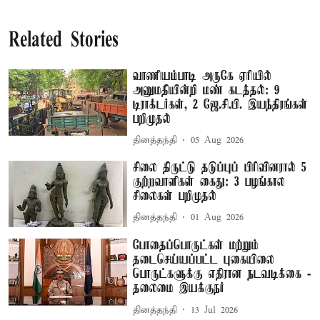
Related Stories
வாணியம்பாடி அருகே ஏரியில்
அனுமதியின்றி மண் கடத்தல்: 9
டிராக்டர்கள், 2 ஜே.சி.பி. இயந்திரங்கள்
பறிமுதல்
தினத்தந்தி
05 Aug 2026
சிலை திருட்டு தடுப்புப் பிரிவினரால் 5
குற்றவாளிகள் கைது: 3 பழங்கால
சிலைகள் பறிமுதல்
தினத்தந்தி
01 Aug 2026
போதைப்பொருட்கள் மற்றும்
தடைசெய்யப்பட்ட புகையிலை
பொருட்களுக்கு எதிரான நடவடிக்கை -
தலைமை இயக்குநர்
தினத்தந்தி
13 Jul 2026