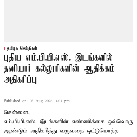
தமிழக செய்திகள்
புதிய எம்.பி.பி.எஸ். இடங்களில்
தனியார் கல்லூரிகளின் ஆதிக்கம்
அதிகரிப்பு
Published on
:
08 Aug 2026, 4:03 pm
சென்னை,
எம்.பி.பி.எஸ். இடங்களின் எண்ணிக்கை ஒவ்வொரு
ஆண்டும் அதிகரித்து வருவதை ஒட்டுமொத்த