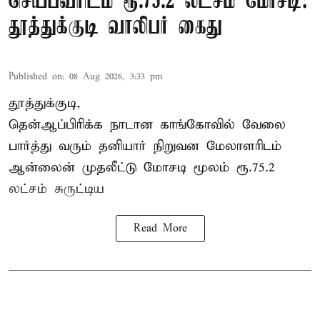
செய்பவரிடம் ரூ.75.2 லட்சம் மோசடி:
தூத்துக்குடி வாலிபர் கைது
Published on
:
08 Aug 2026, 3:33 pm
தூத்துக்குடி,
தென்ஆப்பிரிக்க நாடான
காங்கோ
வில் வேலை
பார்த்து வரும் தனியார் நிறுவன மேலாளரிடம்
ஆன்லைன் முதலீட்டு மோசடி மூலம் ரூ.75.2
லட்சம் சுருட்டிய
Read More