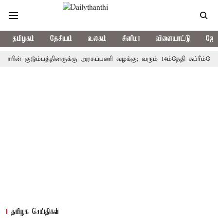
தமிழகம்
தேசியம்
உலகம்
சினிமா
விளையாட்டு
ஜோத
 குடும்பத்தினருக்கு அரசுப்பணி வழக்கு; வரும் 14ம்தேதி சுப்ரீம்கோர்ட்டி
தமிழக செய்திகள்