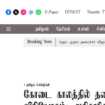
E-Paper
DTNEXT
Thanthi 
தமிழகம்
தேசியம்
உலகம்
சினி
Breaking News
வத்தை தொகுதி மறுவரையறை பாதிக்கும்: முதல்-அமைச்சர் விஜய்
தமிழக செய்திகள்
கோடை காலத்தில் தடை