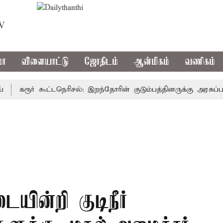
TV
மா
விளையாட்டு
ஜோதிடம்
ஆன்மிகம்
வணிகம்
கரூர் கூட்டநெரிசல்: இறந்தோரின் குடும்பத்தினருக்கு அரசுப்பணி வ
யின்றி குடிநீர்