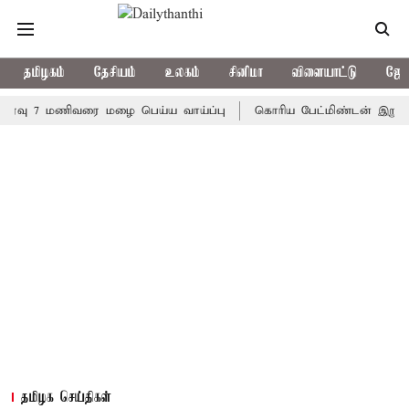
தமிழகம்
தேசியம்
உலகம்
சினிமா
விளையாட்டு
ஜோத
 7 மணிவரை மழை பெய்ய வாய்ப்பு
கொரிய பேட்மிண்டன் இறுதி போட்டி
தமிழக செய்திகள்