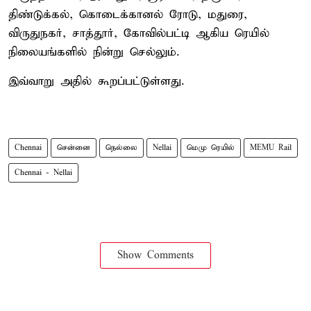
திண்டுக்கல், கொடைக்கானல் ரோடு, மதுரை,
விருதுநகர், சாத்தூர், கோவில்பட்டி ஆகிய ரெயில்
நிலையங்களில் நின்று செல்லும்.
இவ்வாறு அதில் கூறப்பட்டுள்ளது.
Chennai
சென்னை
நெல்லை
Nellai
மெமு ரெயில்
MEMU Rail
Chennai - Nellai
Show Comments