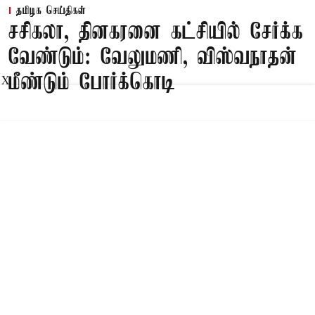
தமிழக செய்திகள்
சசிகலா, தினகரனை கட்சியில் சேர்க்க
வேண்டும்: வேலுமணி, விஸ்வநாதன்
மீண்டும் போர்க்கொடி
X
Published on
:
09 Aug 2026, 8:47 am
சென்னை,
சசிகலா, தினகரனை கட்சியில் சேர்க்க வேண்டும்,
அவர்களுடன் பேசி கட்சியை பலப்படுத்த
வேண்டும் என பழனிசாமிக்கு வேலுமணி,
விஸ்வநாதன் ஆகியோர் இணைந்து கடிதம் எழுதி
உள்ளனர்.
Read More