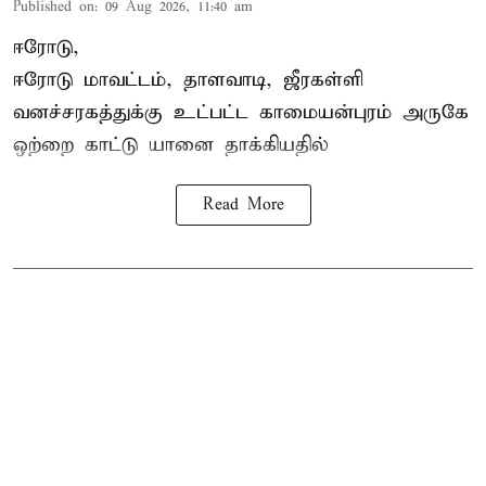
Published on
:
09 Aug 2026, 11:40 am
ஈரோடு,
ஈரோடு மாவட்டம்,
தாளவாடி
, ஜீரகள்ளி
வனச்சரகத்துக்கு உட்பட்ட காமையன்புரம் அருகே
ஒற்றை காட்டு
யானை தாக்கி
யதில்
Read More