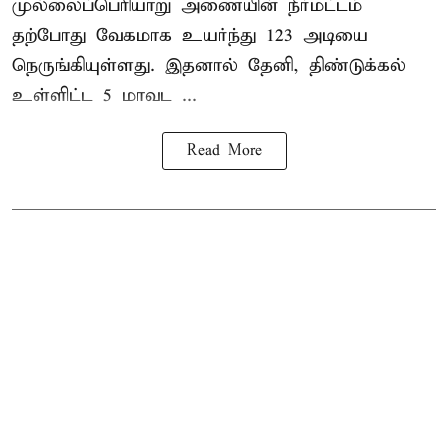
முல்லைப்பெரியாறு அணையின்
நீர்மட்டம்
தற்போது வேகமாக உயர்ந்து 123 அடியை
நெருங்கியுள்ளது. இதனால் தேனி, திண்டுக்கல்
உள்ளிட்ட 5 மாவட ...
Read More