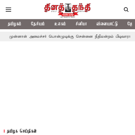
தமிழகம்
தேசியம்
உலகம்
சினிமா
விளையாட்டு
ஜோத
ள் அமைச்சர் பொன்முடிக்கு சென்னை நீதிமன்றம் பிடிவாராண்ட்
தொலை
தமிழக செய்திகள்