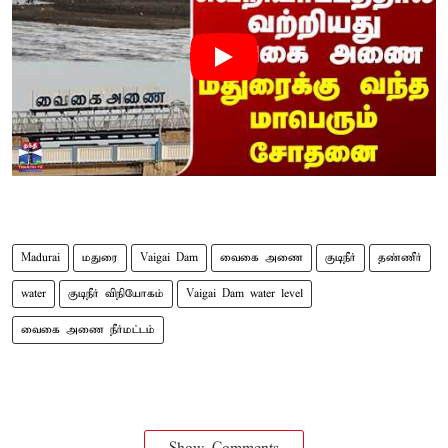
Madurai
மதுரை
Vaigai Dam
வைகை அணை
குடிநீர்
தண்ணீர்
water
குடிநீர் விநியோகம்
Vaigai Dam water level
வைகை அணை நீர்மட்டம்