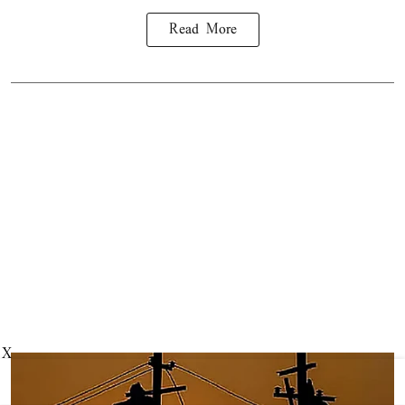
Read More
X