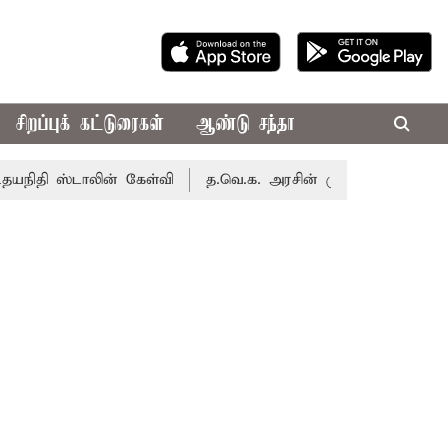
சிறப்புக் கட்டுரைகள்
ஆண்டு சந்தா
்டாலின் கேள்வி
த.வெ.க. அரசின் முதல் பட்ஜெட்: மாற்றமா?, த