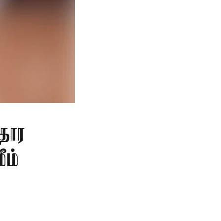
தார
ீம்