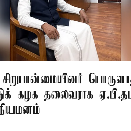
ு சிறுபான்மையினர் பொருளா
டுக் கழக தலைவராக ஏ.பி.தம
 நியமனம்