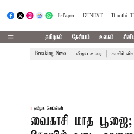
E-Paper
DTNEXT
Thanthi 
தமிழகம்
தேசியம்
உலகம்
சினி
Breaking News
்டசபையில் முதல்-அமைச்சர் விஜய் உரை
காவிரி விவகாரம்: த
தமிழக செய்திகள்
வைகாசி மாத பூஜை;