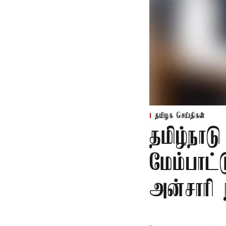
தமிழக செய்திகள்
தமிழ்நாட
மேம்பாட்
அன்சாரி