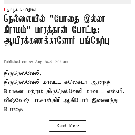
தமிழக செய்திகள்
நெல்லையில் "போதை இல்லா
கிராமம்" மாரத்தான் போட்டி:
ஆயிரக்கணக்கானோர் பங்கேற்பு
Published on
:
09 Aug 2026, 9:02 am
திருநெல்வேலி,
திருநெல்வேலி
மாவட்ட கலெக்டர் ஆனந்த்
மோகன் மற்றும் திருநெல்வேலி மாவட்ட எஸ்.பி.
விஷ்வேஷ் பா.சாஸ்திரி ஆகியோர் இணைந்து
போதை
Read More