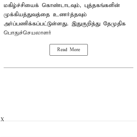
மகிழ்ச்சியைக் கொண்டாடவும், புத்தகங்களின்
முக்கியத்துவத்தை உணர்த்தவும்
அர்ப்பணிக்கப்பட்டுள்ளது. இதுகுறித்து தேமுதிக
பொதுச்செயலாளர்
Read More
X