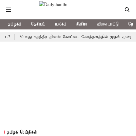
தமிழகம்
தேசியம்
உலகம்
சினிமா
விளையாட்டு
ஜோத
80-வது சுதந்திர தினம்: கோட்டை கொத்தளத்தில் முதல் முறையாக தேசி
தமிழக செய்திகள்