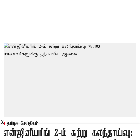
X
தமிழக செய்திகள்
என்ஜினீயரிங் 2-ம் சுற்று கலந்தாய்வு: