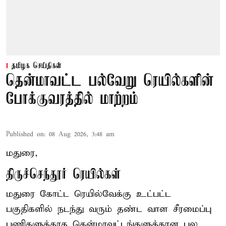
தமிழக செய்திகள்
தென்மாவட்ட பல்வேறு ரெயில்களின்
போக்குவரத்தில் மாற்றம்
Published on
:
08 Aug 2026, 3:48 am
மதுரை,
திருச்செந்தூர் ரெயில்கள்
மதுரை கோட்ட ரெயில்வேக்கு உட்பட்ட
பகுதிகளில் நடந்து வரும் தண்ட வாள சீரமைப்பு
பணிகளுக்காக தென்மாவட்டங்களுக்கான பல