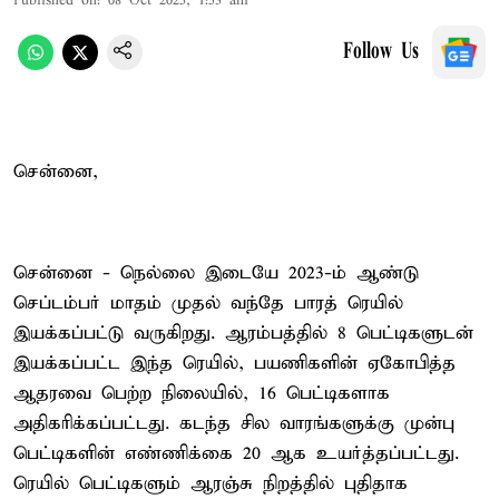
Published on
:
08 Oct 2025, 1:53 am
Follow Us
சென்னை,
சென்னை - நெல்லை இடையே 2023-ம் ஆண்டு
செப்டம்பர் மாதம் முதல் வந்தே பாரத் ரெயில்
இயக்கப்பட்டு வருகிறது. ஆரம்பத்தில் 8 பெட்டிகளுடன்
இயக்கப்பட்ட இந்த ரெயில், பயணிகளின் ஏகோபித்த
ஆதரவை பெற்ற நிலையில், 16 பெட்டிகளாக
அதிகரிக்கப்பட்டது. கடந்த சில வாரங்களுக்கு முன்பு
பெட்டிகளின் எண்ணிக்கை 20 ஆக உயர்த்தப்பட்டது.
ரெயில் பெட்டிகளும் ஆரஞ்சு நிறத்தில் புதிதாக