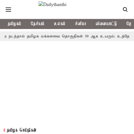
தமிழகம்
தேசியம்
உலகம்
சினிமா
விளையாட்டு
ஜோத
்தால் தமிழக மக்களவை தொகுதிகள் 59 ஆக உயரும்: உத்தேச பட்டிய
தமிழக செய்திகள்