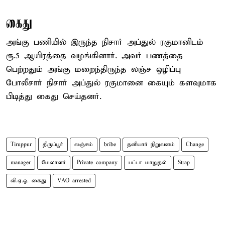
கைது
அங்கு பணியில் இருந்த நிசார் அப்துல் ரகுமானிடம்
ரூ.5 ஆயிரத்தை வழங்கினார். அவர் பணத்தை
பெற்றதும் அங்கு மறைந்திருந்த லஞ்ச ஒழிப்பு
போலீசார் நிசார் அப்துல் ரகுமானை கையும் களவுமாக
பிடித்து கைது செய்தனர்.
Tiruppur
திருப்பூர்
லஞ்சம்
bribe
தனியார் நிறுவனம்
Change
manager
மேலாளர்
Private company
பட்டா மாறுதல்
Strap
வி.ஏ.ஓ. கைது
VAO arrested