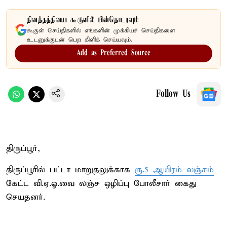
தினத்தந்தியை கூகுளில் பின்தொடரவும்
கூகுள் செய்திகளில் எங்களின் முக்கியச் செய்திகளை
உடனுக்குடன் பெற கிளிக் செய்யவும்.
Add as Preferred Source
Follow Us
திருப்பூர்,
திருப்பூரில் பட்டா மாறுதலுக்காக
ரூ.5 ஆயிரம் லஞ்சம்
கேட்ட வி.ஏ.ஓ.வை லஞ்ச ஒழிப்பு போலீசார் கைது
செயதனர்.