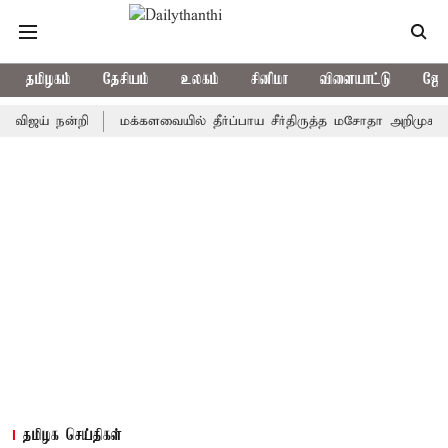
தமிழகம்
தேசியம்
உலகம்
சினிமா
விளையாட்டு
ஜோத
் நன்றி
மக்களவையில் தீர்ப்பாய சீர்திருத்த மசோதா அறிமுகம்
கா
தமிழக செய்திகள்