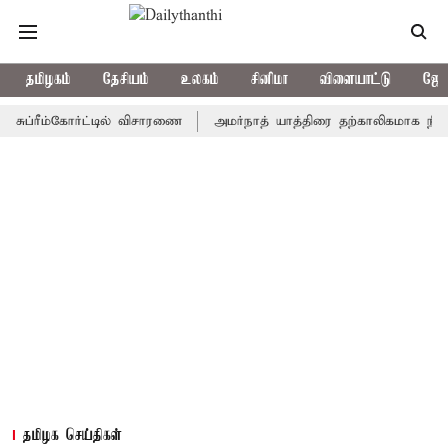
தமிழகம்
தேசியம்
உலகம்
சினிமா
விளையாட்டு
ஜோத
ீம்கோர்ட்டில் விசாரணை
அமர்நாத் யாத்திரை தற்காலிகமாக நிறுத்தம்
தமிழக செய்திகள்