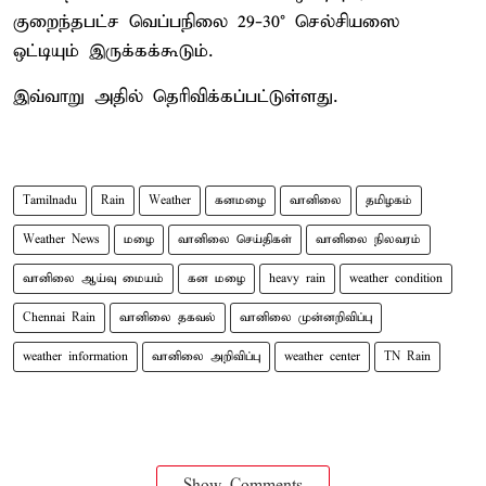
குறைந்தபட்ச வெப்பநிலை 29-30° செல்சியஸை
ஒட்டியும் இருக்கக்கூடும்.
இவ்வாறு அதில் தெரிவிக்கப்பட்டுள்ளது.
Tamilnadu
Rain
Weather
கனமழை
வானிலை
தமிழகம்
Weather News
மழை
வானிலை செய்திகள்
வானிலை நிலவரம்
வானிலை ஆய்வு மையம்
கன மழை
heavy rain
weather condition
Chennai Rain
வானிலை தகவல்
வானிலை முன்னறிவிப்பு
weather information
வானிலை அறிவிப்பு
weather center
TN Rain
Show Comments