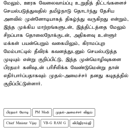
மேலும், ஊரக வேலைவாய்ப்பு உறுதித் திட்டங்களைச்
செயல்படுத்துவதில் தமிழ்நாடு தொடர்ந்து தேசிய
அளவில் முன்னோடியாகத் திகழ்ந்து வருகிறது என்றும்,
இந்த முக்கிய மாற்றங்களுடன், இத்திட்டத்தை மேலும்
சிறப்பாக தொலைநோக்குடன், அதிகளவு உள்ளூர்
மக்கள் பயன்பெறும் வகையிலும், கிராமப்புற
மேம்பாட்டில் தீவிரக் கவனத்துடனும் செயல்படுத்த
முடியும் என்று குறிப்பிட்டு, இந்த முன்மொழிவுகளை
பிரதமர் கனிவுடன் பரிசீலிக்க வேண்டுமென்று தான்
எதிர்பார்ப்பதாகவும் முதல்-அமைச்சர் தனது கடிதத்தில்
குறிப்பிட்டுள்ளார்.
பிரதமர் மோடி
PM Modi
முதல்-அமைச்சர் விஜய்
Chief Minister Vijay
VB-G RAM G
விபிஜிராம்ஜி