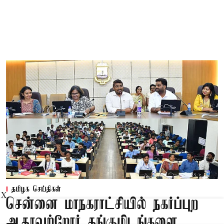
தமிழக செய்திகள்
X
சென்னை மாநகராட்சியில் நகர்ப்புற
ஆதரவற்றோர் தங்குமிடங்களை