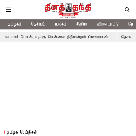
தமிழகம்
தேசியம்
உலகம்
சினிமா
விளையாட்டு
ஜோத
ொன்முடிக்கு சென்னை நீதிமன்றம் பிடிவாராண்ட்
தொலைநோக்கு பார்வ
தமிழக செய்திகள்