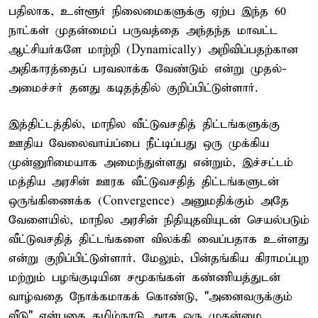
பதிலாக, உள்ளூர் நிலைமைகளுக்கு ஏற்ப இந்த 60
நாட்கள் முதன்மைப் பருவத்தை அந்தந்த மாவட்ட
ஆட்சியர்களே மாற்றி (Dynamically) அறிவிப்பதற்கான
அதிகாரத்தைப் பரவலாக்க வேண்டும் என்று முதல்-
அமைச்சர் தனது கடிதத்தில் குறிப்பிட்டுள்ளார்.
இத்திட்டத்தில், மாநில வீட்டுவசதித் திட்டங்களுக்கு
ஊதிய வேலைவாய்ப்பை நீட்டிப்பது ஒரு முக்கிய
முன்னுரிமையாக அமைந்துள்ளது என்றும், இச்சட்டம்
மத்திய அரசின் ஊரக வீட்டுவசதித் திட்டங்களுடன்
ஒருங்கிணைக்க (Convergence) அனுமதிக்கும் அதே
வேளையில், மாநில அரசின் நிதியுதவியுடன் செயல்படும்
வீட்டுவசதித் திட்டங்களை விலக்கி வைப்பதாக உள்ளது
என்று குறிப்பிட்டுள்ளார். மேலும், பின்தங்கிய கிராமப்புற
மற்றும் பழங்குடியின சமூகங்கள் கண்ணியத்துடன்
வாழ்வதை நோக்கமாகக் கொண்டு, "அனைவருக்கும்
வீடு" என்பதை தமிழ்நாடு அரசு ஒரு முதன்மை