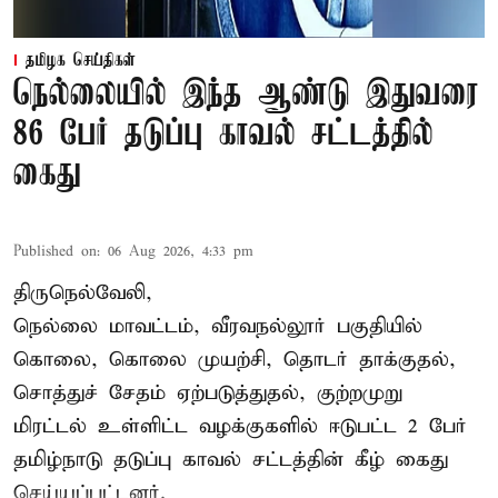
தமிழக செய்திகள்
நெல்லையில் இந்த ஆண்டு இதுவரை
86 பேர் தடுப்பு காவல் சட்டத்தில்
கைது
Published on
:
06 Aug 2026, 4:33 pm
திருநெல்வேலி,
நெல்லை மாவட்டம், வீரவநல்லூர் பகுதியில்
கொலை, கொலை முயற்சி, தொடர் தாக்குதல்,
சொத்துச் சேதம் ஏற்படுத்துதல், குற்றமுறு
மிரட்டல் உள்ளிட்ட வழக்குகளில் ஈடுபட்ட 2 பேர்
தமிழ்நாடு தடுப்பு காவல் சட்டத்தின் கீழ்
கைது
செய்யப்பட்டனர்.