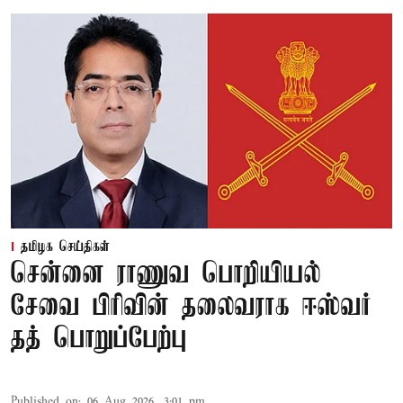
தமிழக செய்திகள்
சென்னை ராணுவ பொறியியல்
சேவை பிரிவின் தலைவராக ஈஸ்வர்
தத் பொறுப்பேற்பு
Published on
:
06 Aug 2026, 3:01 pm