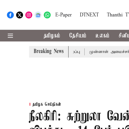
E-Paper
DTNEXT
Thanthi 
தமிழகம்
தேசியம்
உலகம்
சினி
Breaking News
ுதல்-அமைச்சர் விஜய் அழைப்பு
முன்னாள் அமைச்சர் பொன்முடி
தமிழக செய்திகள்
நீலகிரி: சுற்றுலா வே