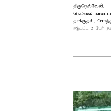
திருநெல்வேலி,
நெல்லை மாவட்டம
தாக்குதல், சொத்த
ஈடுபட்ட 2 பேர் தம