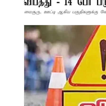
விபத்து - 14 பேர் ப
மைசூரு, ஊட்டி ஆகிய பகுதிகளுக்கு வ