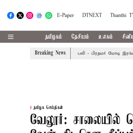
E-Paper
DTNEXT
Thanthi 
தமிழகம்
தேசியம்
உலகம்
சினி
Breaking News
த்தில் பேருந்து விபத்து; 7 பேர் பலி - பிரதமர் மோடி இரங்கல்
தமிழக செய்திகள்
வேலூர்: சாலையில் ச