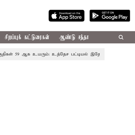
சிறப்புக் கட்டுரைகள்
ஆண்டு சந்தா
 59 ஆக உயரும்: உத்தேச பட்டியல் இதோ!
முதல்-அமைச்சர் 