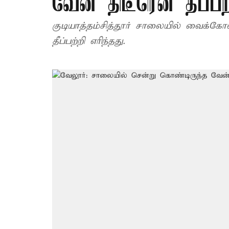
வேன் திடீரென தீப்பற்
குடியாத்தம்–சித்தூர் சாலையில் வைக்கோ
தீப்பற்றி எரிந்தது.