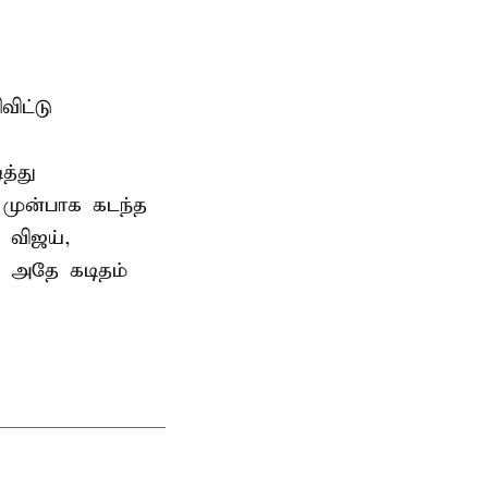
ிட்டு
த்து
 முன்பாக கடந்த
 விஜய்,
ு அதே கடிதம்