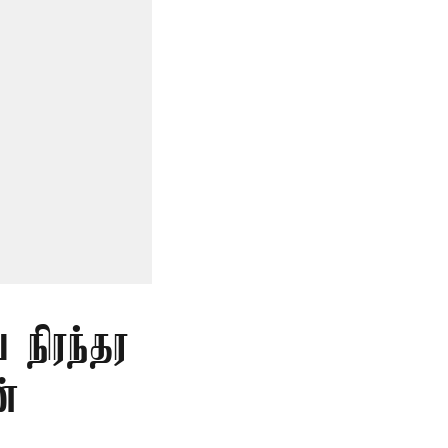
 நிரந்தர
்