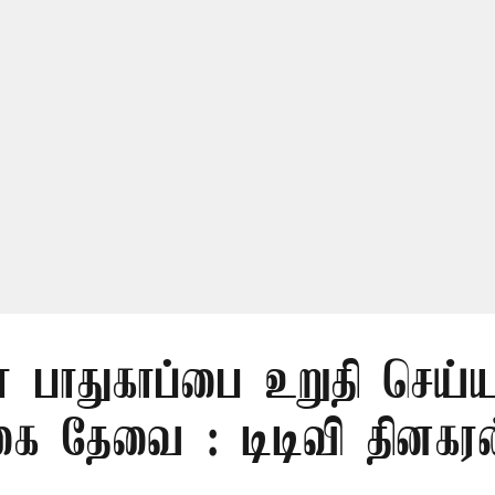
் பாதுகாப்பை உறுதி செய்ய
கை தேவை : டிடிவி தினகரன