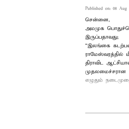
Published on
:
08 Aug 
சென்னை,
அமமுக பொதுச்செய
இருப்பதாவது;
“இலங்கை கடற்பட
ராமேஸ்வரத்தில் 
திராவிட ஆட்சிய
முதலமைச்சரான ப
எழுதும் நடைமுற