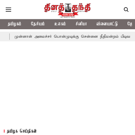
தமிழகம்
தேசியம்
உலகம்
சினிமா
விளையாட்டு
ஜோத
னாள் அமைச்சர் பொன்முடிக்கு சென்னை நீதிமன்றம் பிடிவாராண்ட்
தொ
தமிழக செய்திகள்