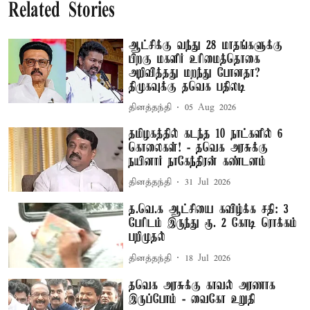
Related Stories
ஆட்சிக்கு வந்து 28 மாதங்களுக்கு
பிறகு மகளிர் உரிமைத்தொகை
அறிவித்தது மறந்து போனதா?
திமுகவுக்கு தவெக பதிலடி
தினத்தந்தி
05 Aug 2026
தமிழகத்தில் கடந்த 10 நாட்களில் 6
கொலைகள்! - தவெக அரசுக்கு
நயினார் நாகேந்திரன் கண்டனம்
தினத்தந்தி
31 Jul 2026
த.வெ.க ஆட்சியை கவிழ்க்க சதி: 3
பேரிடம் இருந்து ரூ. 2 கோடி ரொக்கம்
பறிமுதல்
தினத்தந்தி
18 Jul 2026
தவெக அரசுக்கு காவல் அரணாக
இருப்போம் - வைகோ உறுதி