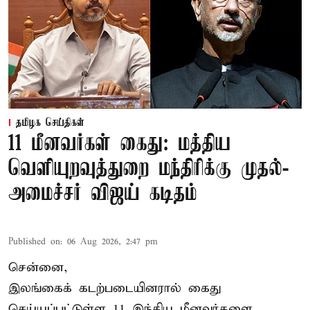
தமிழக செய்திகள்
11 மீனவர்கள் கைது: மத்திய
வெளியுறவுத்துறை மந்திரிக்கு முதல்-
அமைச்சர் விஜய் கடிதம்
Published on
:
06 Aug 2026, 2:47 pm
சென்னை,
இலங்கைக் கடற்படையினரால் கைது
செய்யப்பட்டுள்ள 11 இந்திய மீனவர்களை