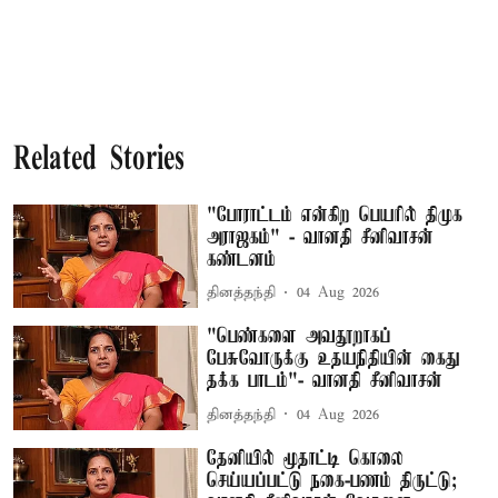
Related Stories
"போராட்டம் என்கிற பெயரில் திமுக
அராஜகம்" - வானதி சீனிவாசன்
கண்டனம்
தினத்தந்தி
04 Aug 2026
"பெண்களை அவதூறாகப்
பேசுவோருக்கு உதயநிதியின் கைது
தக்க பாடம்"- வானதி சீனிவாசன்
தினத்தந்தி
04 Aug 2026
தேனியில் மூதாட்டி கொலை
செய்யப்பட்டு நகை-பணம் திருட்டு;