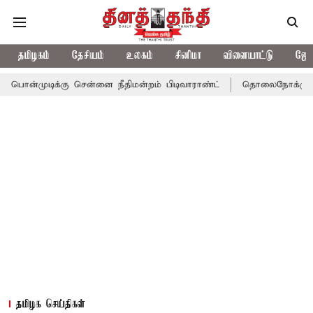
தமிழகம்
தேசியம்
உலகம்
சினிமா
விளையாட்டு
ஜோத
்கு சென்னை நீதிமன்றம் பிடிவாராண்ட்
தொலைநோக்கு பார்வையுடன் 
தமிழக செய்திகள்