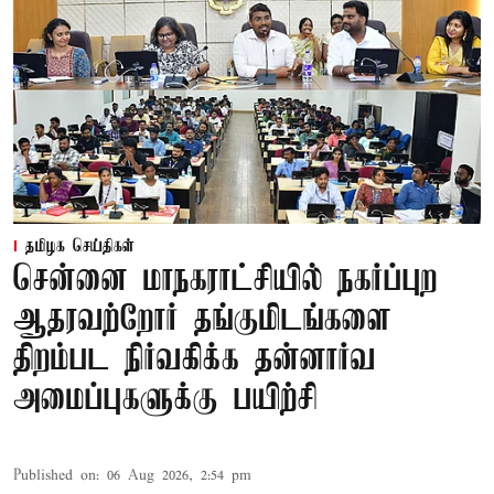
தமிழக செய்திகள்
சென்னை மாநகராட்சியில் நகர்ப்புற
ஆதரவற்றோர் தங்குமிடங்களை
திறம்பட நிர்வகிக்க தன்னார்வ
அமைப்புகளுக்கு பயிற்சி
Published on
:
06 Aug 2026, 2:54 pm