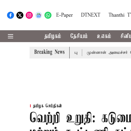
E-Paper
DTNEXT
Thanthi 
தமிழகம்
தேசியம்
உலகம்
சினி
Breaking News
ுதல்-அமைச்சர் விஜய் அழைப்பு
முன்னாள் அமைச்சர் பொன்முடி
தமிழக செய்திகள்
வெற்றி உறுதி: கடு