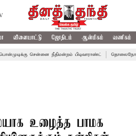
TV
மா
விளையாட்டு
ஜோதிடம்
ஆன்மிகம்
வணிகம்
க்கு சென்னை நீதிமன்றம் பிடிவாராண்ட்
தொலைநோக்கு பார்வ
மையாக உழைத்த பாமக