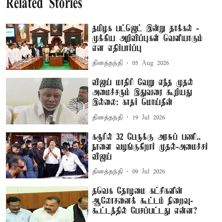
Related Stories
தமிழக பட்ஜெட் இன்று தாக்கல் -
முக்கிய அறிவிப்புகள் வெளியாகும்
என எதிர்பார்ப்பு
தினத்தந்தி
05 Aug 2026
விஜய் மாதிரி வேறு எந்த முதல்
அமைச்சரும் இதுவரை கூறியது
இல்லை: காதர் மொய்தீன்
தினத்தந்தி
19 Jul 2026
கரூரில் 32 பேருக்கு அரசுப் பணி..
நாளை வழங்குகிறார் முதல்-அமைச்சர்
விஜய்
தினத்தந்தி
09 Jul 2026
தவெக தோழமை கட்சிகளின்
ஆலோசனைக் கூட்டம் நிறைவு-
கூட்டத்தில் பேசப்பட்டது என்ன?