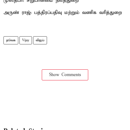
முஸ்தபா: சிறுபான்மை நலத்துறை
அருண் ராஜ்: பத்திரப்பதிவு மற்றும் வணிக வரித்துறை
தவெக
Vijay
விஜய்
Show Comments