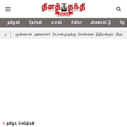
தமிழகம்
தேசியம்
உலகம்
சினிமா
விளையாட்டு
ஜோத
்னாள் அமைச்சர் பொன்முடிக்கு சென்னை நீதிமன்றம் பிடிவாராண்ட்
த
தமிழக செய்திகள்