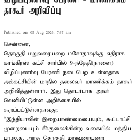
தாகூர் அறிவிப்பு
Published on
:
08 Aug 2026, 7:37 am
சென்னை,
தொகுதி மறுவரையறை மசோதாவுக்கு எதிராக
காங்கிரஸ் கட்சி சார்பில் 9-ந்தேதி(நாளை)
விழிப்புணர்வு பேரணி நடைபெற உள்ளதாக
அக்கட்சியின் மாநில தலைவர் மாணிக்கம் தாகூர்
அறிவித்துள்ளார். இது தொடர்பாக அவர்
வெளியிட்டுள்ள அறிக்கையில்
கூறப்பட்டுள்ளதாவது;-
“இந்தியாவின் இறையாண்மையையும், கூட்டாட்சி
முறையையும் சீர்குலைக்கின்ற வகையில் மத்திய
பா.ஜ.க. அரசு தொகுதி மறுவரையறை