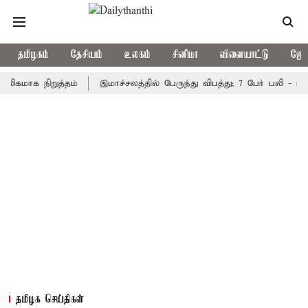
தமிழகம்
தேசியம்
உலகம்
சினிமா
விளையாட்டு
ஜோத
 நிறுத்தம்
இமாச்சலத்தில் பேருந்து விபத்து; 7 பேர் பலி - பிரதமர் 
தமிழக செய்திகள்