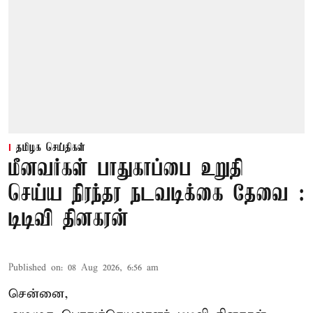
தமிழக செய்திகள்
மீனவர்கள் பாதுகாப்பை உறுதி
செய்ய நிரந்தர நடவடிக்கை தேவை :
டிடிவி தினகரன்
Published on
:
08 Aug 2026, 6:56 am
சென்னை,