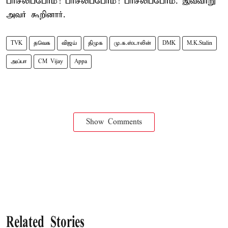
பரிசீலிப்போம்! பரிசீலிப்போம்! பரிசீலிப்போம். இவ்வாறு
அவர் கூறினார்.
TVK
தவெக
விஜய்
திமுக
மு.க.ஸ்டாலின்
DMK
M.K.Stalin
அப்பா
CM Vijay
Appa
Show Comments
Related Stories