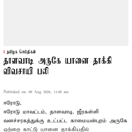
தமிழக செய்திகள்
தாளவாடி அருகே யானை தாக்கி
விவசாயி பலி
Published on
:
09 Aug 2026, 11:40 am
ஈரோடு,
ஈரோடு மாவட்டம்,
தாளவாடி
, ஜீரகள்ளி
வனச்சரகத்துக்கு உட்பட்ட காமையன்புரம் அருகே
ஒற்றை காட்டு
யானை தாக்கி
யதில்