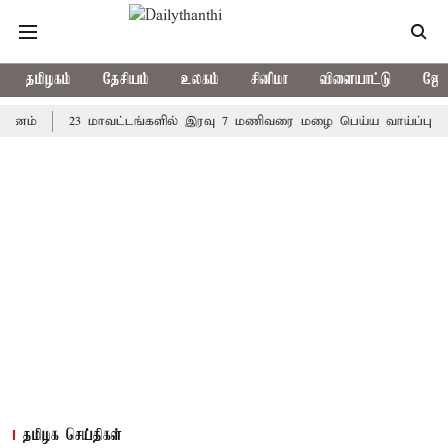
தமிழகம்
தேசியம்
உலகம்
சினிமா
விளையாட்டு
ஜோத
23 மாவட்டங்களில் இரவு 7 மணிவரை மழை பெய்ய வாய்ப்பு
கொரி
தமிழக செய்திகள்