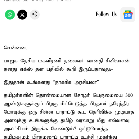
Published on
:
18 May 2026, 7:54 am
Follow Us
சென்னை,
பாஜக தேசிய மகளிரணி தலைவர் வானதி சீனிவாசன்
தனது எக்ஸ் தள பதிவில் கூறி இருப்பதாவது:-
இதுதான் உங்களது “நாகரிக அரசியலா”
தமிழர்களின் தொன்மையான சோழர் பெருமையை 300
ஆண்டுகளுக்குப் பிறகு மீட்டெடுத்த பிரதமர் நரேந்திர
மோடிக்கு ஒரு சின்ன பாராட்டு கூட தெரிவிக்க முடியாத
அளவுக்கு உங்களுக்கு தமிழ் வரலாறு மீது எவ்வளவு
அலட்சியம் இருக்க வேண்டும்? ஒட்டுமொத்த
தமிழகமும் பிரதமரைப் பாராட்டி உச்சி முகர்ந்து