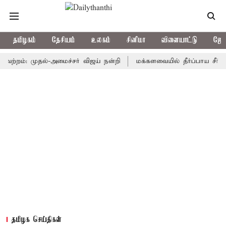
தமிழகம்
தேசியம்
உலகம்
சினிமா
விளையாட்டு
ஜோத
ம்: முதல்-அமைச்சர் விஜய் நன்றி
மக்களவையில் தீர்ப்பாய சீர்திருத்
தமிழக செய்திகள்