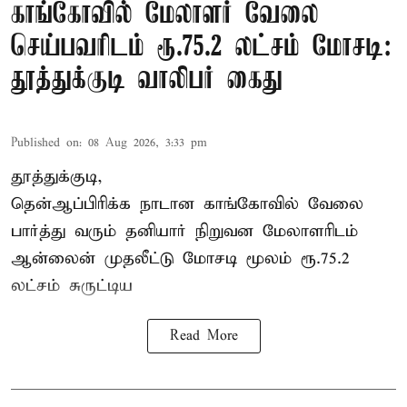
காங்கோவில் மேலாளர் வேலை
செய்பவரிடம் ரூ.75.2 லட்சம் மோசடி:
தூத்துக்குடி வாலிபர் கைது
Published on
:
08 Aug 2026, 3:33 pm
தூத்துக்குடி,
தென்ஆப்பிரிக்க நாடான
காங்கோ
வில் வேலை
பார்த்து வரும் தனியார் நிறுவன மேலாளரிடம்
ஆன்லைன் முதலீட்டு மோசடி மூலம் ரூ.75.2
லட்சம் சுருட்டிய
Read More