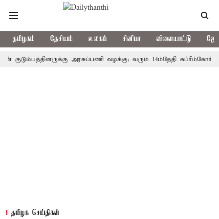
தமிழகம்
தேசியம்
உலகம்
சினிமா
விளையாட்டு
ஜோத
டும்பத்தினருக்கு அரசுப்பணி வழக்கு; வரும் 14ம்தேதி சுப்ரீம்கோர்ட்டில் 
தமிழக செய்திகள்