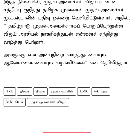
இந்த நிலையில், முதல்-அமைச்சர் விஜய்யுடனான
சந்திப்பு குறித்து தமிழக முன்னாள் முதல்-அமைச்சர்
மு.க.ஸ்டாலின் பதிவு ஒன்றை வெளியிட்டுள்ளார். அதில்,
” தமிழ்நாடு முதல்-அமைச்சராகப் பொறுப்பேற்றுள்ள
விஜய் அரசியல் நாகரிகத்துடன் என்னைச் சந்தித்து
வாழ்த்து பெற்றார்.
அவருக்கு என் அன்புநிறை வாழ்த்துகளையும்,
ஆலோசனைகளையும் வழங்கினேன்” என தெரிவித்தார்.
TVK
தவெக
திமுக
மு.க.ஸ்டாலின்
DMK
tvk vijay
M.K. Stalin
முதல்-அமைச்சர் விஜய்