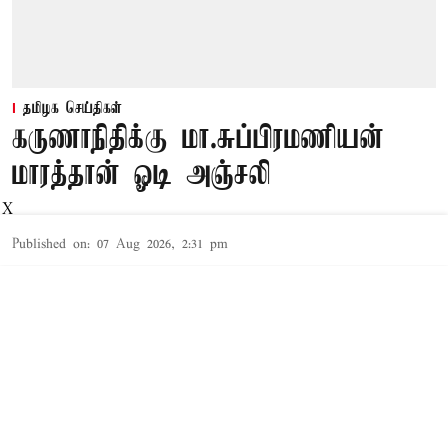
தமிழக செய்திகள்
கருணாநிதிக்கு மா.சுப்பிரமணியன்
மாரத்தான் ஓடி அஞ்சலி
X
Published on
:
07 Aug 2026, 2:31 pm
சென்னை,
கருணாநிதியின் நினைவு நாளை முன்னிட்டு
மா.சுப்பிரமணியன் அவருக்கு முற்றிலும்
வித்தியாசமான முறையில் மாரத்தான் ஓடி
அஞ்சலி செலுத்தி அனைவரையும் வியப்பில்
ஆழ்த்தியுள்ளார்.