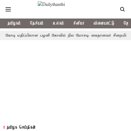
தமிழகம்
தேசியம்
உலகம்
சினிமா
விளையாட்டு
ஜோத
டி மதிப்பிலான பழனி கோவில் நில மோசடி: கைதானவர் சிறையில் உயிரிழப
தமிழக செய்திகள்