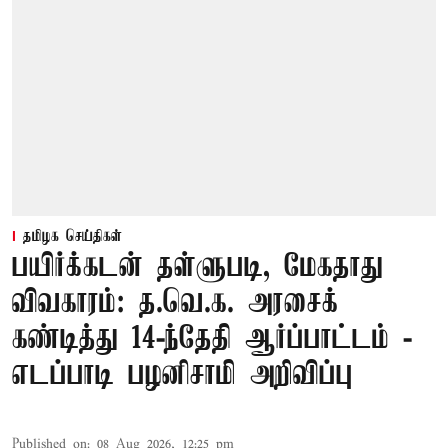
தமிழக செய்திகள்
பயிர்க்கடன் தள்ளுபடி, மேகதாது
விவகாரம்: த.வெ.க. அரசைக்
கண்டித்து 14-ந்தேதி ஆர்ப்பாட்டம் -
எடப்பாடி பழனிசாமி அறிவிப்பு
Published on
:
08 Aug 2026, 12:25 pm