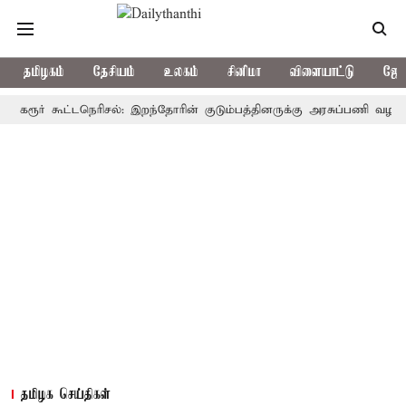
தமிழகம்
தேசியம்
உலகம்
சினிமா
விளையாட்டு
ஜோத
ர் கூட்டநெரிசல்: இறந்தோரின் குடும்பத்தினருக்கு அரசுப்பணி வழக்கு; வரும
தமிழக செய்திகள்