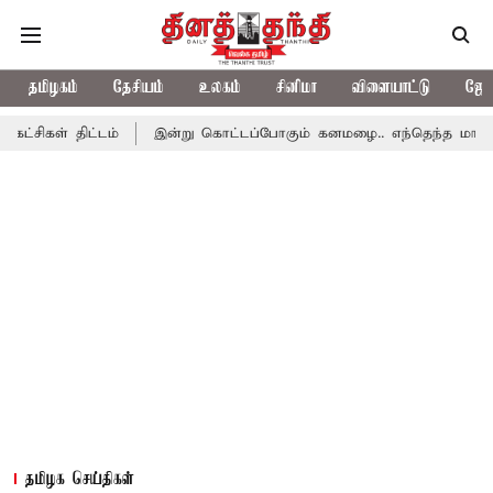
தமிழகம்
தேசியம்
உலகம்
சினிமா
விளையாட்டு
ஜோத
ட்டம்
இன்று கொட்டப்போகும் கனமழை.. எந்தெந்த மாவட்டங்களில் தெர
தமிழக செய்திகள்