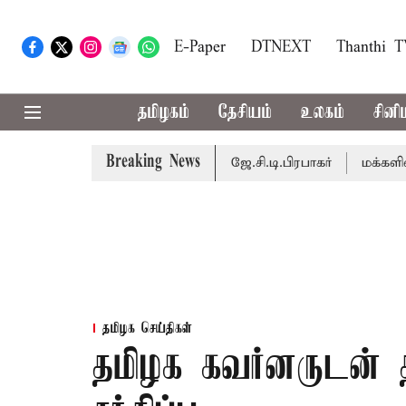
E-Paper
DTNEXT
Thanthi 
தமிழகம்
தேசியம்
உலகம்
சினி
Breaking News
நடைபெறும் - சபாநாயகர் ஜே.சி.டி.பிரபாகர்
மக்களின் எதிர்பா
தமிழக செய்திகள்
தமிழக கவர்னருடன்