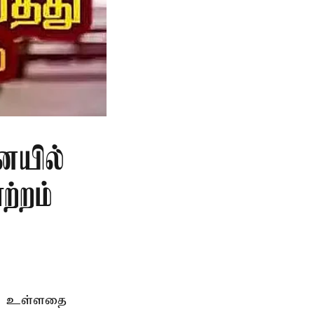
ையில்
ற்றம்
ெற உள்ளதை