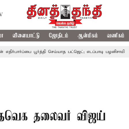
TV
மா
விளையாட்டு
ஜோதிடம்
ஆன்மிகம்
வணிகம்
ர்ப்பை பூர்த்தி செய்யாத பட்ஜெட்; எடப்பாடி பழனிசாமி
பட்ஜெட
 தவெக தலைவர் விஜய்