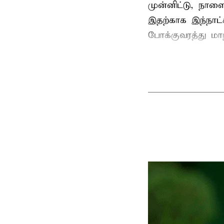
முன்னிட்டு, நாள
இதற்காக இந்நாட
போக்குவரத்து மா