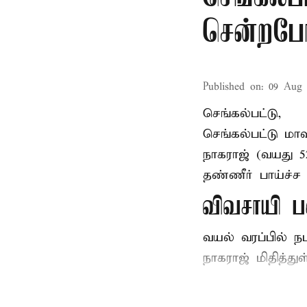
சென்றபோத
Published on
:
09 Aug 
செங்கல்பட்டு,
செங்கல்பட்டு
மாவ
நாகராஜ் (வயது 
தண்ணீர் பாய்ச்ச 
விவசாயி ப
வயல் வரப்பில் ந
நாகராஜ் மிதித்துள