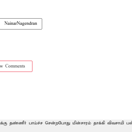
NainarNagendran
ow Comments