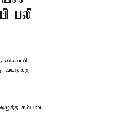
யி பலி
த விவசாயி
ு வயலுக்கு
 அழுத்த கம்பியை