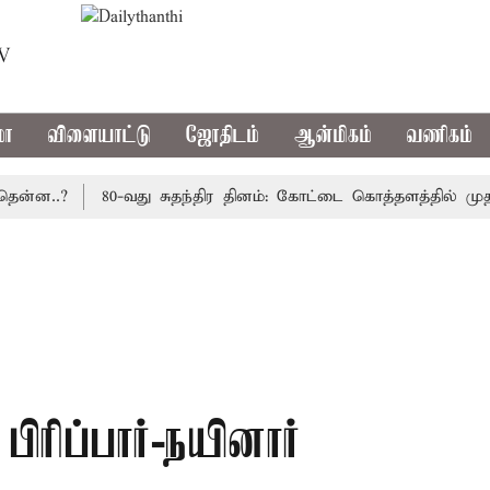
TV
மா
விளையாட்டு
ஜோதிடம்
ஆன்மிகம்
வணிகம்
..?
80-வது சுதந்திர தினம்: கோட்டை கொத்தளத்தில் முதல் ம
ரிப்பார்-நயினார்