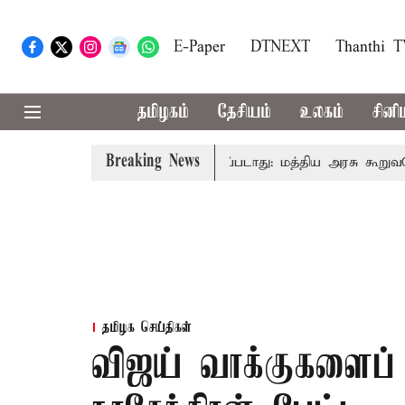
E-Paper
DTNEXT
Thanthi 
தமிழகம்
தேசியம்
உலகம்
சினி
Breaking News
னைவரிடமும் கட்டணம் வசூலிக்கப்படாது: மத்திய அரசு கூறுவதென்ன
தமிழக செய்திகள்
விஜய் வாக்குகளைப் பி