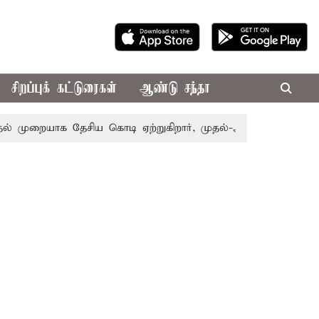
சிறப்புக் கட்டுரைகள்
ஆண்டு சந்தா
ுறையாக தேசிய கொடி ஏற்றுகிறார், முதல்-அமைச்சர் விஜய்!
ப