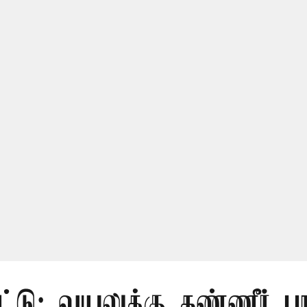
ட்டு: வயலுக்கு தண்ணீர் பா