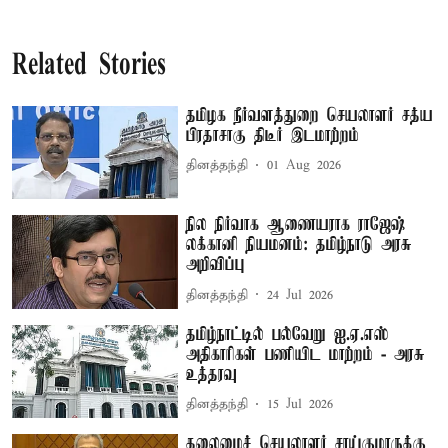
Related Stories
தமிழக நீர்வளத்துறை செயலாளர் சத்ய
பிரதாசாகு திடீர் இடமாற்றம்
தினத்தந்தி
01 Aug 2026
நில நிர்வாக ஆணையராக ராஜேஷ்
லக்கானி நியமனம்: தமிழ்நாடு அரசு
அறிவிப்பு
தினத்தந்தி
24 Jul 2026
தமிழ்நாட்டில் பல்வேறு ஐ.ஏ.எஸ்
அதிகாரிகள் பணியிட மாற்றம் - அரசு
உத்தரவு
தினத்தந்தி
15 Jul 2026
தலைமைச் செயலாளர் சாய்குமாருக்கு