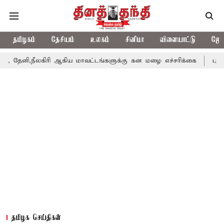
தமிழகம்
தேசியம்
உலகம்
சினிமா
விளையாட்டு
ஜோத
ி,நீலகிரி ஆகிய மாவட்டங்களுக்கு கன மழை எச்சரிக்கை
புதுச்சேர
தமிழக செய்திகள்