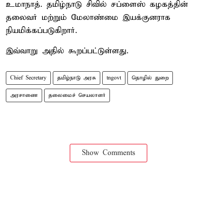
உமாநாத். தமிழ்நாடு சிவில் சப்ளைஸ் கழகத்தின்
தலைவர் மற்றும் மேலாண்மை இயக்குனராக
நியமிக்கப்படுகிறார்.
இவ்வாறு அதில் கூறப்பட்டுள்ளது.
Chief Secretary
தமிழ்நாடு அரசு
tngovt
தொழில் துறை
அரசாணை
தலைமைச் செயலாளர்
Show Comments