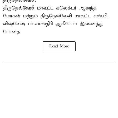
திருநெல்வேலி,
திருநெல்வேலி
மாவட்ட கலெக்டர் ஆனந்த்
மோகன் மற்றும் திருநெல்வேலி மாவட்ட எஸ்.பி.
விஷ்வேஷ் பா.சாஸ்திரி ஆகியோர் இணைந்து
போதை
Read More