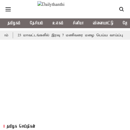
தமிழகம்
தேசியம்
உலகம்
சினிமா
விளையாட்டு
ஜோத
23 மாவட்டங்களில் இரவு 7 மணிவரை மழை பெய்ய வாய்ப்பு
கொரிய
தமிழக செய்திகள்