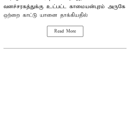
வனச்சரகத்துக்கு உட்பட்ட காமையன்புரம் அருகே
ஒற்றை காட்டு
யானை தாக்கி
யதில்
Read More