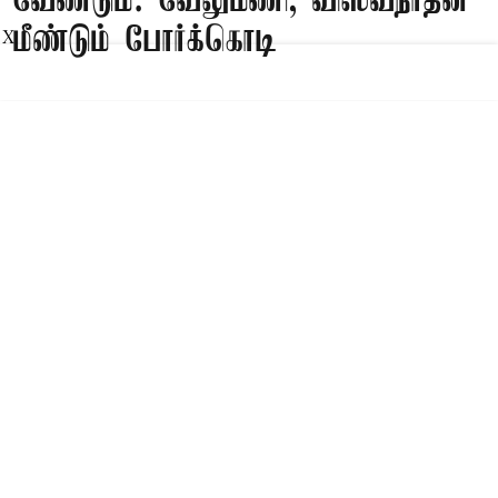
வேண்டும்: வேலுமணி, விஸ்வநாதன்
மீண்டும் போர்க்கொடி
X
Published on
:
09 Aug 2026, 8:47 am
சென்னை,
சசிகலா, தினகரனை கட்சியில் சேர்க்க வேண்டும்,
அவர்களுடன் பேசி கட்சியை பலப்படுத்த
வேண்டும் என பழனிசாமிக்கு வேலுமணி,
விஸ்வநாதன் ஆகியோர் இணைந்து கடிதம் எழுதி
உள்ளனர்.
Read More