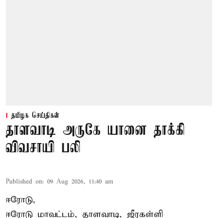
தமிழக செய்திகள்
தாளவாடி அருகே யானை தாக்கி
விவசாயி பலி
Published on
:
09 Aug 2026, 11:40 am
ஈரோடு,
ஈரோடு மாவட்டம்,
தாளவாடி
, ஜீரகள்ளி