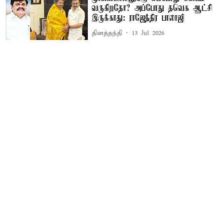
வருகிறதோ? அப்போது தவெக ஆட்சி
இருக்காது: ராஜேந்திர பாலாஜி
தினத்தந்தி
13 Jul 2026