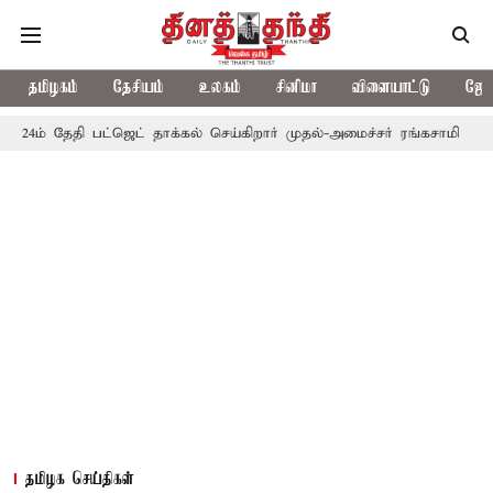
தமிழகம்
தேசியம்
உலகம்
சினிமா
விளையாட்டு
ஜோத
ேதி பட்ஜெட் தாக்கல் செய்கிறார் முதல்-அமைச்சர் ரங்கசாமி
எதிர்க்கட
தமிழக செய்திகள்