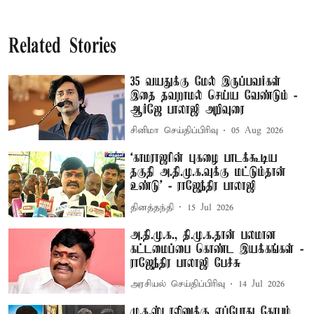
Related Stories
35 வயதுக்கு மேல் இருப்பவர்கள்
இதை தவறாமல் செய்ய வேண்டும் -
ஆர்ஜே பாலாஜி அறிவுரை
சினிமா செய்திப்பிரிவு
05 Aug 2026
‘காமராஜரின் புகழை பாடக்கூடிய
தகுதி அ.தி.மு.க.வுக்கு மட்டும்தான்
உண்டு’ - ராஜேந்திர பாலாஜி
தினத்தந்தி
15 Jul 2026
அ.தி.மு.க., தி.மு.க.தான் பலமான
கட்டமைப்பை கொண்ட இயக்கங்கள் -
ராஜேந்திர பாலாஜி பேச்சு
அரசியல் செய்திப்பிரிவு
14 Jul 2026
மு.க.ஸ்டாலினுக்கு எப்போது கோபம்