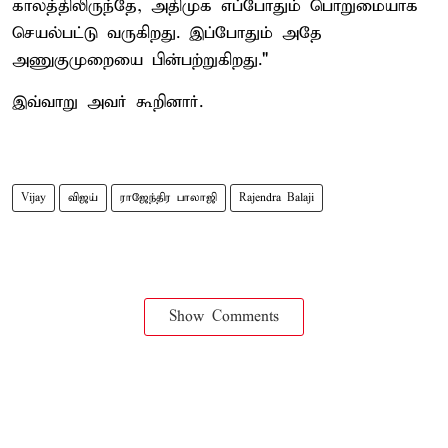
காலத்திலிருந்தே, அதிமுக எப்போதும் பொறுமையாக
செயல்பட்டு வருகிறது. இப்போதும் அதே
அணுகுமுறையை பின்பற்றுகிறது."
இவ்வாறு அவர் கூறினார்.
Vijay
விஜய்
ராஜேந்திர பாலாஜி
Rajendra Balaji
Show Comments