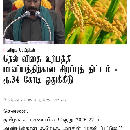
தமிழக செய்திகள்
நெல் விதை உற்பத்தி
மானியத்திற்கான சிறப்புத் திட்டம் -
ரூ.34 கோடி ஒதுக்கீடு
Published on
:
06 Aug 2026, 5:22 am
சென்னை,
தமிழக சட்டசபையில் நேற்று 2026-27-ம்
ஆண்டுக்கான த.வெ.க. அரசின் முதல் 'பட்ஜெட்'