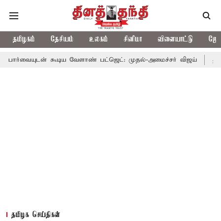
தமிழகம்
தேசியம்
உலகம்
சினிமா
விளையாட்டு
ஜோத
 கூடிய வேளாண் பட்ஜெட்: முதல்-அமைச்சர் விஜய்
தமிழக அரசியலில
தமிழக செய்திகள்