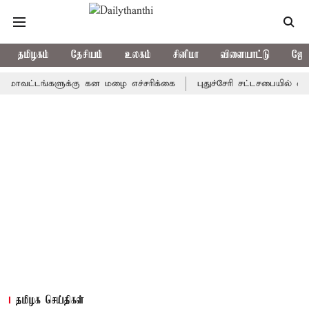
தமிழகம்
தேசியம்
உலகம்
சினிமா
விளையாட்டு
ஜோத
்டங்களுக்கு கன மழை எச்சரிக்கை
புதுச்சேரி சட்டசபையில் வரும் 24
தமிழக செய்திகள்