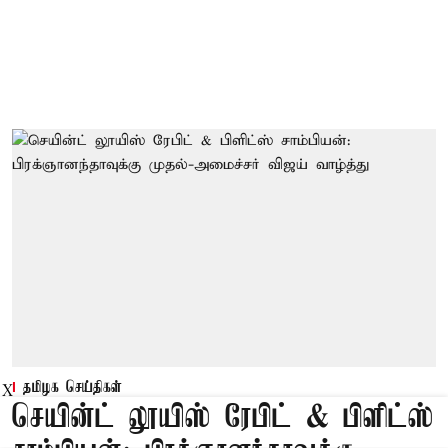
தமிழக செய்திகள்
X
செயின்ட் லூயிஸ் ரேபிட் & பிளிட்ஸ்