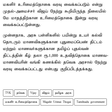
மகளிர் உரிமைத்தொகை வரவு வைக்கப்படும் என்று
முதல்-அமைச்சர் விஜய் நேற்று கூறியிருந்த நிலையில்
மே மாதத்திற்கான உரிமைத்தொகை இன்று வரவு
வைக்கப்பட்டுள்ளது.
முன்னதாக, அரசு பள்ளிகளில் பயின்று உயர் கல்வி
தொடரும் மாணவிகளுக்கான புதுமைப்பெண் திட்டம்
மற்றும் மாணவர்களுக்கான தமிழ்ப் புதல்வன்
திட்டத்தின் கீழ் தலா ரூ.1,000 உதவித்தொகை மாணவ-
மாணவியரின் வங்கி கணக்கில் தவெக அரசால் நேற்று
வரவு வைக்கப்பட்டது என்பது குறிப்பிடத்தக்கது.
TVK
தவெக
Vijay
விஜய்
தமிழக அரசு
மகளிர் உரிமைத்தொகை
Magalir Urimai Thogai
Tamilnadu government