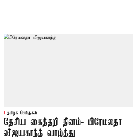
தமிழக செய்திகள்
தேசிய கைத்தறி தினம்- பிரேமலதா
விஜயகாந்த் வாழ்த்து