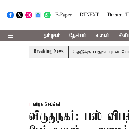
E-Paper
DTNEXT
Thanthi 
தமிழகம்
தேசியம்
உலகம்
சினி
Breaking News
 இன்று அமித்ஷா வருகை: 3 அடுக்கு பாதுகாப்புடன் போலீசார் க
தமிழக செய்திகள்
விருதுநகர்: பஸ் விபத