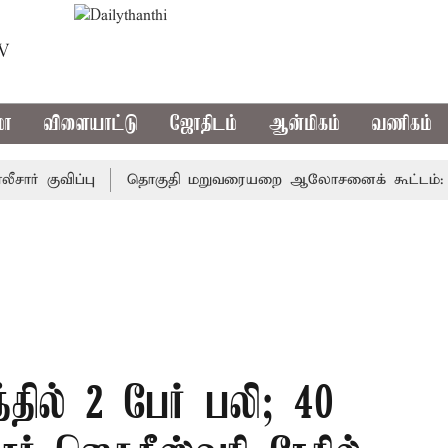
TV
மா
விளையாட்டு
ஜோதிடம்
ஆன்மிகம்
வணிகம்
ுவிப்பு
தொகுதி மறுவரையறை ஆலோசனைக் கூட்டம்: அதிமுக எ
்தில் 2 பேர் பலி; 40