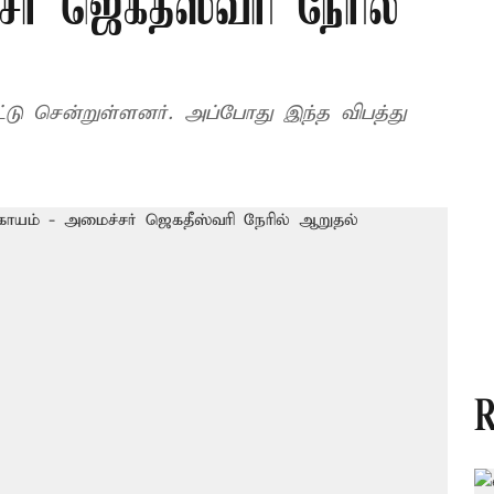
ர் ஜெகதீஸ்வரி நேரில்
னர். அப்போது இந்த விபத்து
R