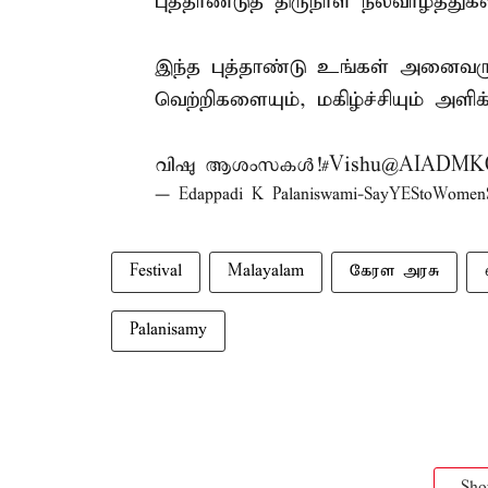
புத்தாண்டுத் திருநாள் நல்வாழ்த்துகள
இந்த புத்தாண்டு உங்கள் அனைவருக
வெற்றிகளையும், மகிழ்ச்சியும் அளிக
വിഷു ആശംസകൾ!
#Vishu
@AIADMKOf
— Edappadi K Palaniswami-SayYEStoWome
Festival
Malayalam
கேரள அரசு
Palanisamy