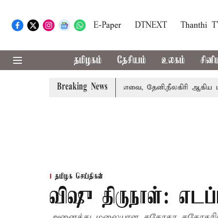
E-Paper
DTNEXT
Thanthi 
தமிழகம்
தேசியம்
உலகம்
சினி
Breaking News
வாபஸ் பெற்றார் சங்கீதா
கோவை, தேனி,நீலகிரி ஆகிய மாவட்ட
தமிழக செய்திகள்
விஷு திருநாள்: எடப்
அனைத்து மலையாள சகோதர சகோதரிகளுக