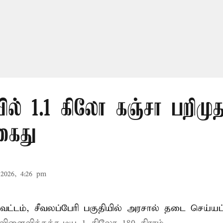
ல் 1.1 கிலோ கஞ்சா பறிமுத
கைது
2026, 4:26 pm
ட்டம், சீவலப்பேரி பகுதியில் அரசால் தடை செய்யப