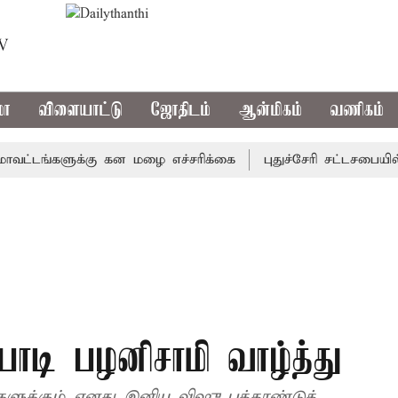
TV
மா
விளையாட்டு
ஜோதிடம்
ஆன்மிகம்
வணிகம்
ங்களுக்கு கன மழை எச்சரிக்கை
புதுச்சேரி சட்டசபையில் வர
பாடி பழனிசாமி வாழ்த்து
்கும் எனது இனிய விஷு புத்தாண்டுத்