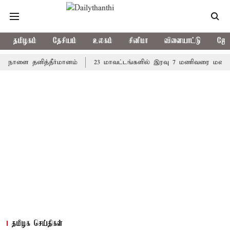
தமிழகம்
தேசியம்
உலகம்
சினிமா
விளையாட்டு
ஜோத
நாளை தனித்தீர்மானம்
23 மாவட்டங்களில் இரவு 7 மணிவரை மழை பெய்ய
தமிழக செய்திகள்