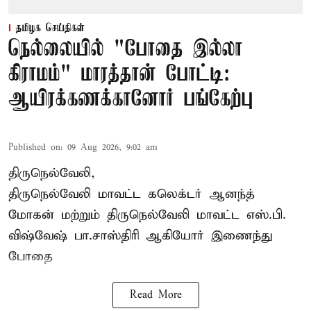
தமிழக செய்திகள்
நெல்லையில் "போதை இல்லா
கிராமம்" மாரத்தான் போட்டி:
ஆயிரக்கணக்கானோர் பங்கேற்பு
Published on
:
09 Aug 2026, 9:02 am
திருநெல்வேலி,
திருநெல்வேலி
மாவட்ட கலெக்டர் ஆனந்த்
மோகன் மற்றும் திருநெல்வேலி மாவட்ட எஸ்.பி.
விஷ்வேஷ் பா.சாஸ்திரி ஆகியோர் இணைந்து
போதை
Read More