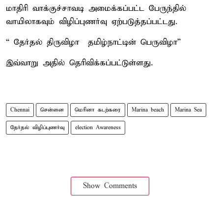
மாதிரி வாக்குச்சாவடி அமைக்கப்பட்ட பேருந்தில்
வாயிலாகவும் விழிப்புணர்வு ஏற்படுத்தப்பட்டது.
“ தேர்தல் திருவிழா – தமிழ்நாட்டின் பெருவிழா”
இவ்வாறு அதில் தெரிவிக்கப்பட்டுள்ளது.
Chennai
சென்னை
மெரினா கடற்கரை
Marina beach
Marina Sea
தேர்தல் விழிப்புணர்வு
election Awareness
Show Comments