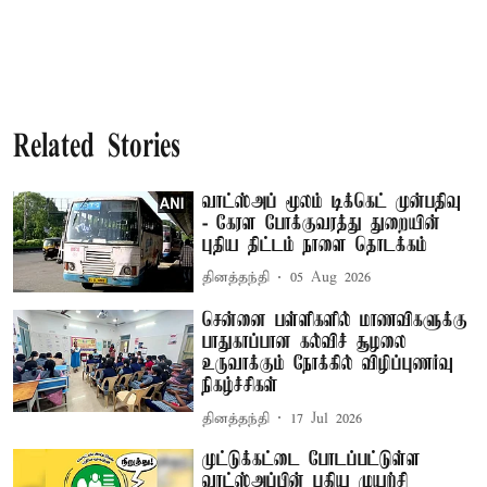
Related Stories
வாட்ஸ்அப் மூலம் டிக்கெட் முன்பதிவு
- கேரள போக்குவரத்து துறையின்
புதிய திட்டம் நாளை தொடக்கம்
தினத்தந்தி
05 Aug 2026
சென்னை பள்ளிகளில் மாணவிகளுக்கு
பாதுகாப்பான கல்விச் சூழலை
உருவாக்கும் நோக்கில் விழிப்புணர்வு
நிகழ்ச்சிகள்
தினத்தந்தி
17 Jul 2026
முட்டுக்கட்டை போடப்பட்டுள்ள
வாட்ஸ்அப்பின் புதிய முயற்சி