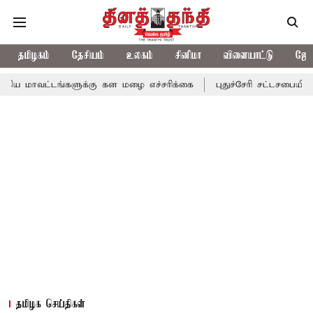
தமிழகம்
தேசியம்
உலகம்
சினிமா
விளையாட்டு
ஜோத
ங்களுக்கு கன மழை எச்சரிக்கை
புதுச்சேரி சட்டசபையில் வரும் 24ம்
தமிழக செய்திகள்