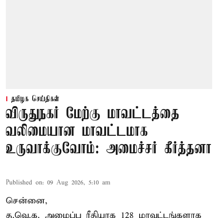
தமிழக செய்திகள்
விருதுநகர் மேற்கு மாவட்டத்தை
வலிமையான மாவட்டமாக
உருவாக்குவோம்: அமைச்சர் கீர்த்தனா
Published on
:
09 Aug 2026, 5:10 am
சென்னை,
த.வெ.க. அமைப்பு ரீதியாக 128 மாவட்டங்களாக