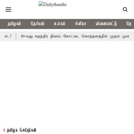
தமிழகம்
தேசியம்
உலகம்
சினிமா
விளையாட்டு
ஜோத
80-வது சுதந்திர தினம்: கோட்டை கொத்தளத்தில் முதல் முறையாக தேச
தமிழக செய்திகள்