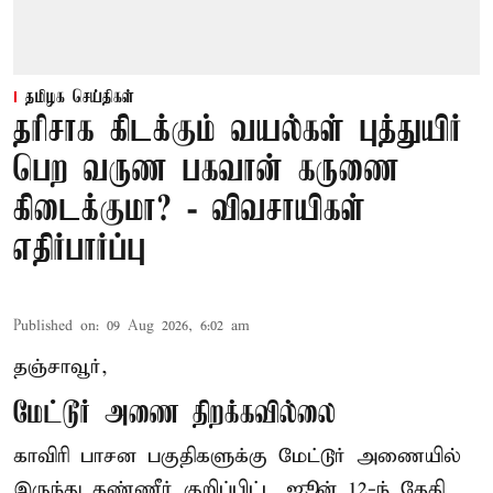
தமிழக செய்திகள்
தரிசாக கிடக்கும் வயல்கள் புத்துயிர்
பெற வருண பகவான் கருணை
கிடைக்குமா? - விவசாயிகள்
எதிர்பார்ப்பு
Published on
:
09 Aug 2026, 6:02 am
தஞ்சாவூர்,
மேட்டூர் அணை திறக்கவில்லை
காவிரி பாசன பகுதிகளுக்கு மேட்டூர் அணையில்
இருந்து தண்ணீர் குறிப்பிட்ட ஜூன் 12-ந் தேதி