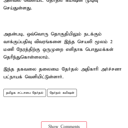
அளவில் வெளியிட தேர்தல் கமிஷன் முடிவு
செய்துள்ளது.
அதன்படி, ஒவ்வொரு தொகுதியிலும் நடக்கும்
வாக்குப்பதிவு விவரங்களை இந்த செயலி மூலம் 2
மணி நேரத்திற்கு ஒருமுறை எளிதாக பொதுமக்கள்
தெரிந்துகொள்ளலாம்.
இந்த தகவலை தலைமை தேர்தல் அதிகாரி அர்ச்சனா
பட்நாயக் வெளியிட்டுள்ளார்.
தமிழக சட்டசபை தேர்தல்
தேர்தல் கமிஷன்
Show Comments