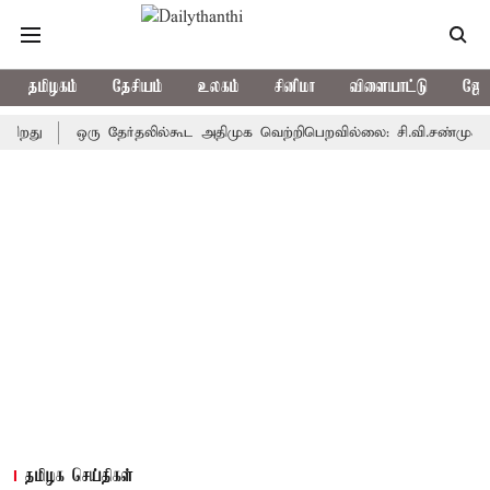
தமிழகம்
தேசியம்
உலகம்
சினிமா
விளையாட்டு
ஜோத
ஒரு தேர்தலில்கூட அதிமுக வெற்றிபெறவில்லை: சி.வி.சண்முகம்
த
தமிழக செய்திகள்