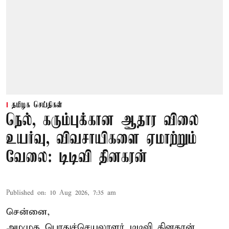
தமிழக செய்திகள்
நெல், கரும்புக்கான ஆதார விலை
உயர்வு, விவசாயிகளை ஏமாற்றும்
வேலை: டிடிவி தினகரன்
Published on
:
10 Aug 2026, 7:35 am
சென்னை,
அமமுக பொதுச்செயலாளர் டிடிவி தினகரன்