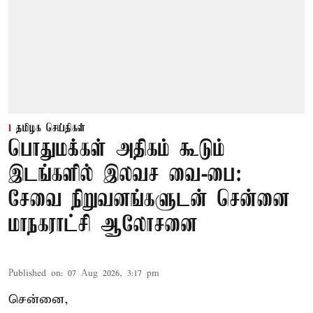
தமிழக செய்திகள்
பொதுமக்கள் அதிகம் கூடும்
இடங்களில் இலவச வை-பை:
சேவை நிறுவனங்களுடன் சென்னை
மாநகராட்சி ஆலோசனை
Published on
:
07 Aug 2026, 3:17 pm
சென்னை,