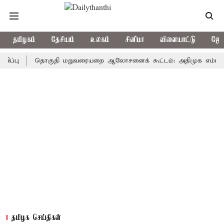
தமிழகம்
தேசியம்
உலகம்
சினிமா
விளையாட்டு
ஜோத
தொகுதி மறுவரையறை ஆலோசனைக் கூட்டம்: அதிமுக எம்பிக்கள் புறக
தமிழக செய்திகள்