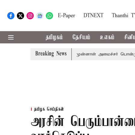
E-Paper
DTNEXT
Thanthi 
தமிழகம்
தேசியம்
உலகம்
சினி
Breaking News
ச்சர் விஜய் அழைப்பு
முன்னாள் அமைச்சர் பொன்முடிக்கு சென
தமிழக செய்திகள்
அரசின் பெரும்பான்ம