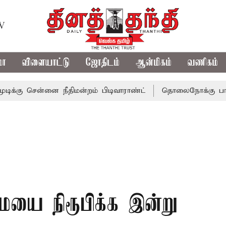
TV
மா
விளையாட்டு
ஜோதிடம்
ஆன்மிகம்
வணிகம்
்னை நீதிமன்றம் பிடிவாராண்ட்
தொலைநோக்கு பார்வையுடன் க
ையை நிரூபிக்க இன்று