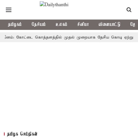
தமிழகம்
தேசியம்
உலகம்
சினிமா
விளையாட்டு
ஜோத
ம்: கோட்டை கொத்தளத்தில் முதல் முறையாக தேசிய கொடி ஏற்றுகிறார், முத
தமிழக செய்திகள்