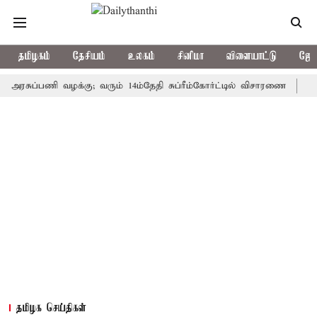
தமிழகம்
தேசியம்
உலகம்
சினிமா
விளையாட்டு
ஜோத
ுப்பணி வழக்கு; வரும் 14ம்தேதி சுப்ரீம்கோர்ட்டில் விசாரணை
அமர்நாத்
தமிழக செய்திகள்