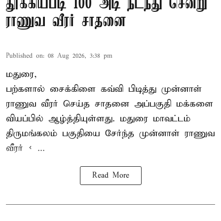
தூக்கியபடி 100 அடி நடந்து சென்று
ராணுவ வீரர் சாதனை
Published on
:
08 Aug 2026, 3:38 pm
மதுரை,
பற்களால் சைக்கிளை கவ்வி பிடித்து முன்னாள்
ராணுவ வீரர் செய்த சாதனை அப்பகுதி மக்களை
வியப்பில் ஆழ்த்தியுள்ளது. மதுரை மாவட்டம்
திருமங்கலம் பகுதியை சேர்ந்த
முன்னாள் ராணுவ
வீரர் < ...
Read More